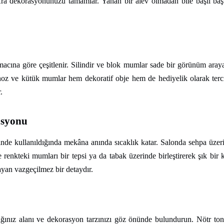
fra dekorasyonunuzu tamamlar. Yanan bir alev olmadan bile başlı başı
ına göre çeşitlenir. Silindir ve blok mumlar sade bir görünüm arayanla
oz ve kütük mumlar hem dekoratif obje hem de hediyelik olarak ter
.
asyonu
linde kullanıldığında mekâna anında sıcaklık katar. Salonda sehpa üz
e renkteki mumları bir tepsi ya da tabak üzerinde birleştirerek şık bir 
yan vazgeçilmez bir detaydır.
ğınız alanı ve dekorasyon tarzınızı göz önünde bulundurun. Nötr to