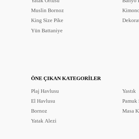
Yatak Örtüsü
Banyo 
Muslin Bornoz
Kimono
King Size Pike
Dekorat
Yün Battaniye
ÖNE ÇIKAN KATEGORILER
Plaj Havlusu
Yastık
El Havlusu
Pamuk 
Bornoz
Masa K
Yatak Alezi