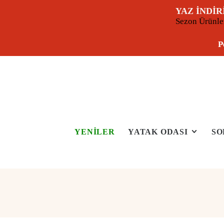
YAZ İNDİR
Sezon Ürünl
P
YENİLER
YATAK ODASI
SO