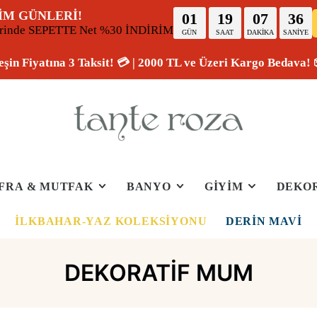
İM GÜNLERİ!
01
19
07
35
erinde SEPETTE Net %30 İNDİRİM
GÜN
SAAT
DAKİKA
SANİYE
eşin Fiyatına 3 Taksit! 💳 | 2000 TL ve Üzeri Kargo Bedava! 
FRA & MUTFAK
BANYO
GİYİM
DEKO
İLKBAHAR-YAZ KOLEKSIYONU
DERIN MAVI
DEKORATIF MUM