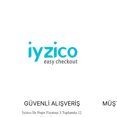
GÜVENLI ALIŞVERIŞ
MÜŞT
İyzico İle Peşin Fiyatına 3 Toplamda 12