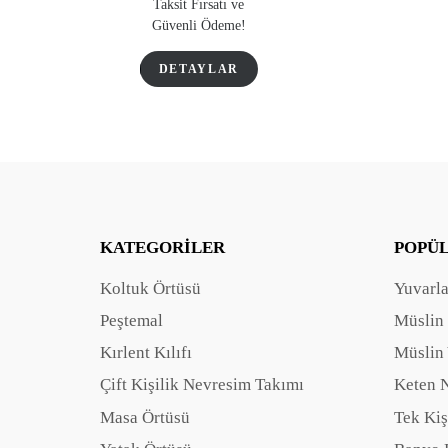
Taksit Fırsatı ve
Güvenli Ödeme!
DETAYLAR
KATEGORILER
POPÜ
Koltuk Örtüsü
Yuvarl
Peştemal
Müslin
Kırlent Kılıfı
Müslin 
Çift Kişilik Nevresim Takımı
Keten 
Masa Örtüsü
Tek Kiş