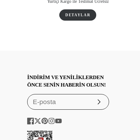
Yurtiçi Kargo ile Teslimat Ücretsiz
DETAYLAR
İNDIRIM VE YENILIKLERDEN
ÖNCE SENIN HABERIN OLSUN!
Abone
ol
Facebook
Twitter
Pinterest
Instagram
YouTube