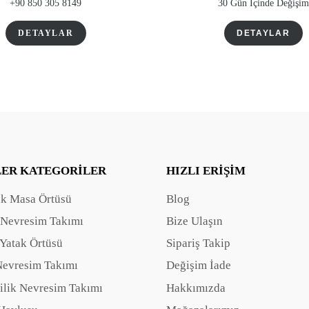
+90 850 305 8149
30 Gün İçinde Değişim
DETAYLAR
DETAYLAR
LER KATEGORILER
HIZLI ERIŞIM
ak Masa Örtüsü
Blog
 Nevresim Takımı
Bize Ulaşın
Yatak Örtüsü
Sipariş Takip
Nevresim Takımı
Değişim İade
ilik Nevresim Takımı
Hakkımızda