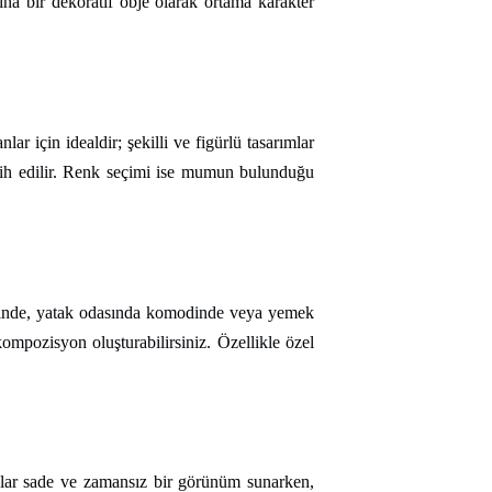
na bir dekoratif obje olarak ortama karakter
r için idealdir; şekilli ve figürlü tasarımlar
cih edilir. Renk seçimi ise mumun bulunduğu
erinde, yatak odasında komodinde veya yemek
kompozisyon oluşturabilirsiniz. Özellikle özel
nlar sade ve zamansız bir görünüm sunarken,