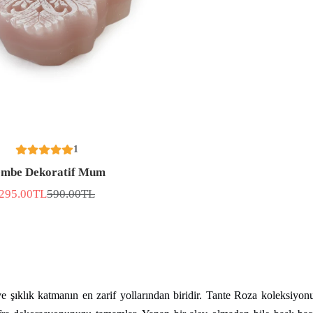
1
embe Dekoratif Mum
295.00TL
590.00TL
İNDİRİMLİ
Normal
FİYAT
fiyat
 ve şıklık katmanın en zarif yollarından biridir. Tante Roza koleksiy