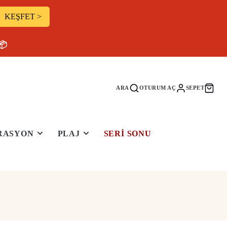
KEŞFET >
📦
ARA
OTURUM AÇ
SEPET
RASYON
PLAJ
SERI SONU