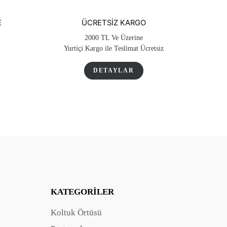
E
ÜCRETSIZ KARGO
2000 TL Ve Üzerine
Yurtiçi Kargo ile Teslimat Ücretsiz
DETAYLAR
KATEGORILER
Koltuk Örtüsü