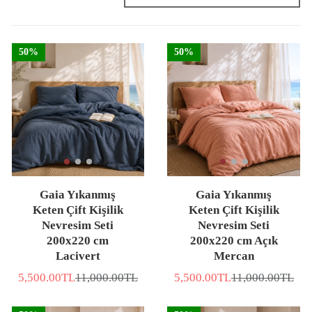
50%
50%
Gaia Yıkanmış
Gaia Yıkanmış
Keten Çift Kişilik
Keten Çift Kişilik
Nevresim Seti
Nevresim Seti
200x220 cm
200x220 cm Açık
Lacivert
Mercan
5,500.00TL
11,000.00TL
5,500.00TL
11,000.00TL
İNDİRİMLİ
Normal
İNDİRİMLİ
Normal
FİYAT
fiyat
FİYAT
fiyat