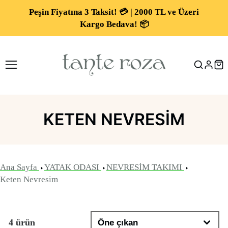
Peşin Fiyatına 3 Taksit! 💳 | 2000 TL ve Üzeri
Kargo Bedava! 📦
KETEN NEVRESIM
Ana Sayfa
YATAK ODASI
NEVRESİM TAKIMI
Keten Nevresim
4 ürün