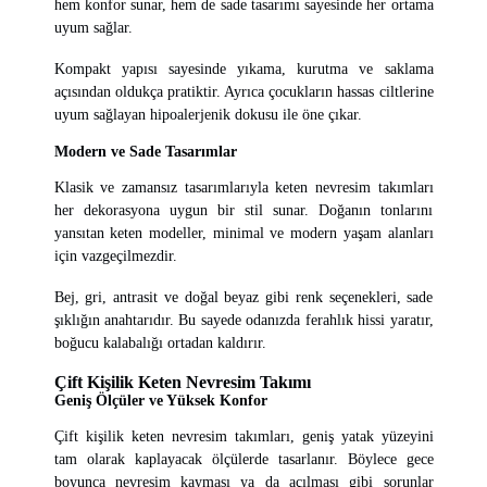
hem konfor sunar, hem de sade tasarımı sayesinde her ortama
uyum sağlar.
Kompakt yapısı sayesinde yıkama, kurutma ve saklama
açısından oldukça pratiktir. Ayrıca çocukların hassas ciltlerine
uyum sağlayan hipoalerjenik dokusu ile öne çıkar.
Modern ve Sade Tasarımlar
Klasik ve zamansız tasarımlarıyla keten nevresim takımları
her dekorasyona uygun bir stil sunar. Doğanın tonlarını
yansıtan keten modeller, minimal ve modern yaşam alanları
için vazgeçilmezdir.
Bej, gri, antrasit ve doğal beyaz gibi renk seçenekleri, sade
şıklığın anahtarıdır. Bu sayede odanızda ferahlık hissi yaratır,
boğucu kalabalığı ortadan kaldırır.
Çift Kişilik Keten Nevresim Takımı
Geniş Ölçüler ve Yüksek Konfor
Çift kişilik keten nevresim takımları, geniş yatak yüzeyini
tam olarak kaplayacak ölçülerde tasarlanır. Böylece gece
boyunca nevresim kayması ya da açılması gibi sorunlar