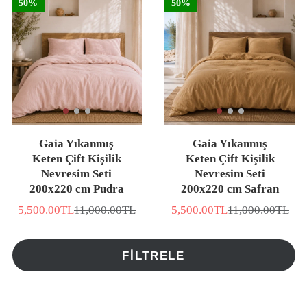
50%
50%
Gaia Yıkanmış
Gaia Yıkanmış
Keten Çift Kişilik
Keten Çift Kişilik
Nevresim Seti
Nevresim Seti
200x220 cm Pudra
200x220 cm Safran
5,500.00TL
11,000.00TL
5,500.00TL
11,000.00TL
İNDİRİMLİ
Normal
İNDİRİMLİ
Normal
FİYAT
fiyat
FİYAT
fiyat
FILTRELE