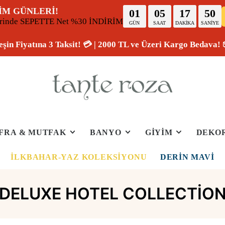
İM GÜNLERİ!
01
05
17
49
erinde SEPETTE Net %30 İNDİRİM
GÜN
SAAT
DAKİKA
SANİYE
eşin Fiyatına 3 Taksit! 💳 | 2000 TL ve Üzeri Kargo Bedava! 
FRA & MUTFAK
BANYO
GİYİM
DEKO
İLKBAHAR-YAZ KOLEKSIYONU
DERIN MAVI
DELUXE HOTEL COLLECTIO