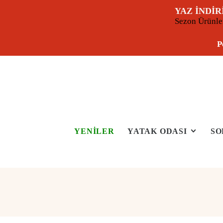
YAZ İNDİR
Sezon Ürünl
P
YENİLER
YATAK ODASI
SO