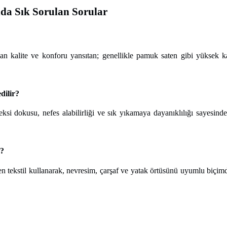
nda Sık Sorulan Sorular
lan kalite ve konforu yansıtan; genellikle pamuk saten gibi yüksek ka
dilir?
ksi dokusu, nefes alabilirliği ve sık yıkamaya dayanıklılığı sayesind
r?
n tekstil kullanarak, nevresim, çarşaf ve yatak örtüsünü uyumlu biçi