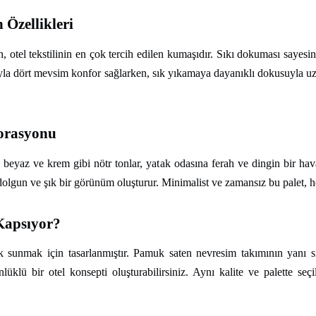
Özellikleri
 otel tekstilinin en çok tercih edilen kumaşıdır. Sıkı dokuması sayesin
ısıyla dört mevsim konfor sağlarken, sık yıkamaya dayanıklı dokusuyla 
korasyonu
ru, beyaz ve krem gibi nötr tonlar, yatak odasına ferah ve dingin bir ha
dolgun ve şık bir görünüm oluşturur. Minimalist ve zamansız bu palet, h
 Kapsıyor?
 sunmak için tasarlanmıştır. Pamuk saten nevresim takımının yanı sır
lüklü bir otel konsepti oluşturabilirsiniz. Aynı kalite ve palette se