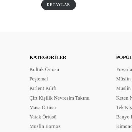
DETAYLAR
KATEGORILER
POPÜ
Koltuk Örtüsü
Yuvarl
Peştemal
Müslin
Kırlent Kılıfı
Müslin 
Çift Kişilik Nevresim Takımı
Keten 
Masa Örtüsü
Tek Kiş
Yatak Örtüsü
Banyo 
Muslin Bornoz
Kimono