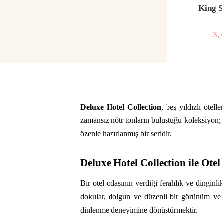
King S
3,
İN
Fİ
Deluxe Hotel Collection
, beş yıldızlı otel
zamansız nötr tonların buluştuğu koleksiyon; y
özenle hazırlanmış bir seridir.
Deluxe Hotel Collection ile Ote
Bir otel odasının verdiği ferahlık ve dinginl
dokular, dolgun ve düzenli bir görünüm ve 
dinlenme deneyimine dönüştürmektir.