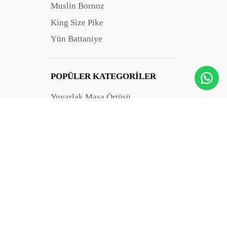
Muslin Bornoz
King Size Pike
Yün Battaniye
POPÜLER KATEGORILER
Yuvarlak Masa Örtüsü
Müslin Nevresim Takımı
Müslin Yatak Örtüsü
Keten Nevresim Takımı
Tek Kişilik Nevresim Takımı
Banyo Havlusu
Kimono Bornoz
Dekoratif Sepet