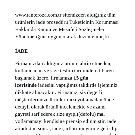
www.tanteroza.com.tr sitemizden aldığınız tüm
ürünlerin iade prosedürü Tüketicinin Korunması
Hakkında Kanun ve Mesafeli Sözleşmeler
Yönetmeliğine uygun olarak düzenlenmiştir.
İADE
Firmamızdan aldığınız ürünü tahrip etmeden,
kullanmadan ve size teslim tarihinden itibaren
başlamak üzere, firmamıza
15 gün
içerisinde
iadesini yaptığınız takdirde işleminiz
dikkate alınacaktır. Firmamız, siz değerli
müşterilerimize ürünlerimizi yollamadan önce
detaylı olarak ürünü incelemekte ve azami
gayreti sarf ederek size ayıplı(defolu) mal
yollamamayı kendisine prensip edinmiştir. İade
alındıktan sonra, iade şartlarının yerine getirilip