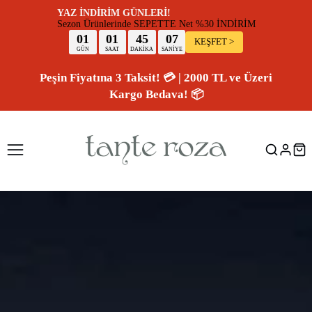
YAZ İNDİRİM GÜNLERİ!
Sezon Ürünlerinde SEPETTE Net %30 İNDİR
01
01
45
07
KEŞFET >
GÜN
SAAT
DAKİKA
SANİYE
Peşin Fiyatına 3 Taksit! 💳 | 2000 TL ve Üzeri
Kargo Bedava! 📦