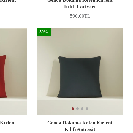
Kırlent
Genoa Dokuma Keten Kırlent
Kılıfı Lacivert
590.00TL
Fiyat
50%
Kırlent
Genoa Dokuma Keten Kırlent
Kılıfı Antrasit