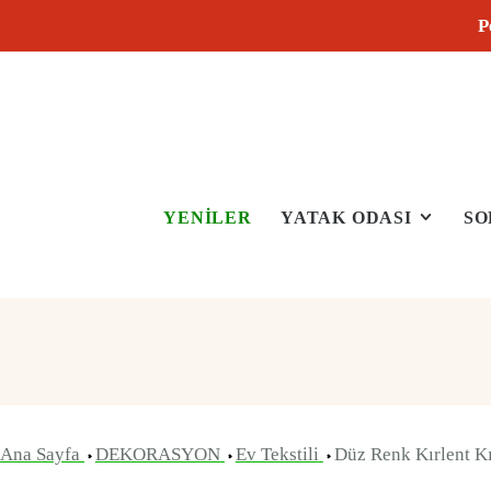
P
YENİLER
YATAK ODASI
SO
Ana Sayfa
DEKORASYON
Ev Tekstili
Düz Renk Kırlent Kı