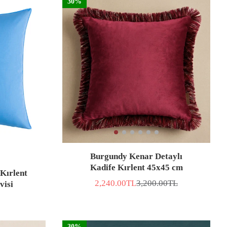
30%
Burgundy Kenar Detaylı
Kadife Kırlent 45x45 cm
Kırlent
2,240.00TL
3,200.00TL
visi
İNDİRİMLİ
Normal
FİYAT
fiyat
30%