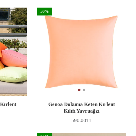
50%
Kırlent
Genoa Dokuma Keten Kırlent
Kılıfı Yavruağzı
590.00TL
Fiyat