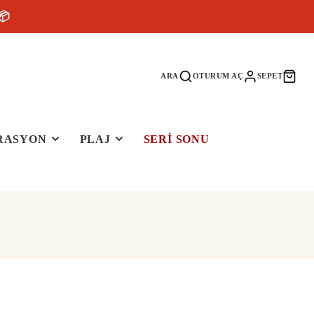
📦
ARA
OTURUM AÇ
SEPET
RASYON
PLAJ
SERI SONU