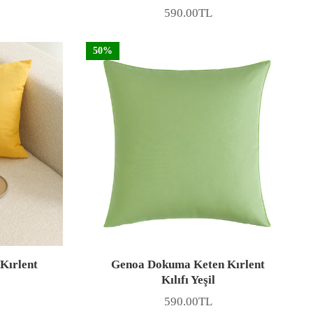
590.00TL
Fiyat
50%
Kırlent
Genoa Dokuma Keten Kırlent
Kılıfı Yeşil
590.00TL
Fiyat