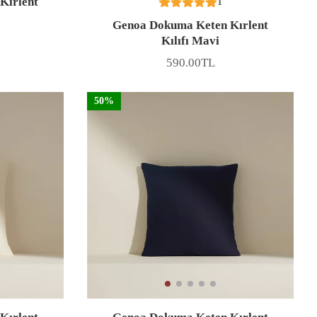
Kırlent
1
Genoa Dokuma Keten Kırlent
Kılıfı Mavi
590.00TL
Fiyat
50%