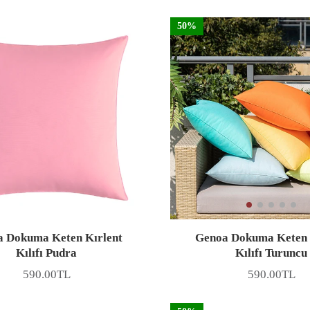
50%
 Dokuma Keten Kırlent
Genoa Dokuma Keten 
Kılıfı Pudra
Kılıfı Turuncu
590.00TL
590.00TL
Fiyat
Fiyat