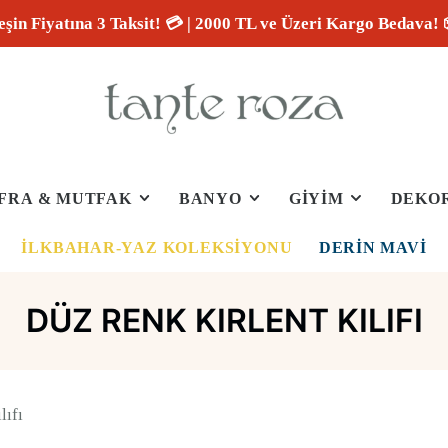
eşin Fiyatına 3 Taksit! 💳 | 2000 TL ve Üzeri Kargo Bedava! 
FRA & MUTFAK
BANYO
GİYİM
DEKO
İLKBAHAR-YAZ KOLEKSIYONU
DERIN MAVI
DÜZ RENK KIRLENT KILIFI
lıfı