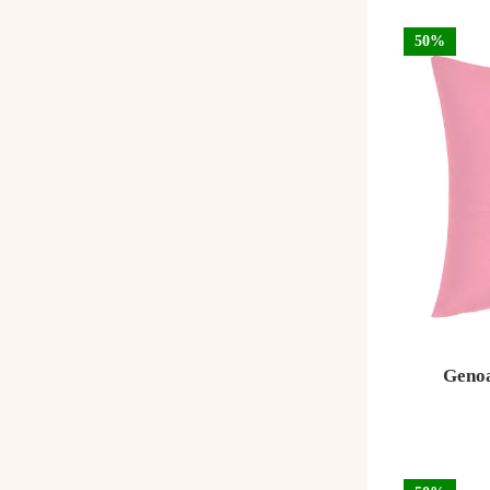
50%
Genoa