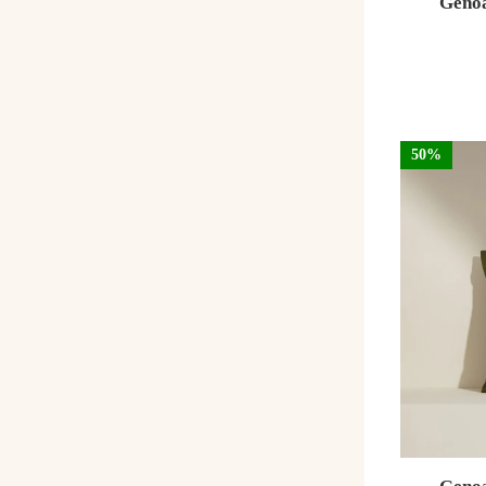
Genoa
50%