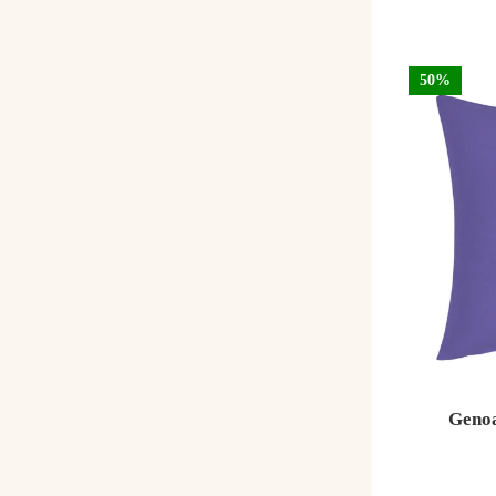
50%
Genoa