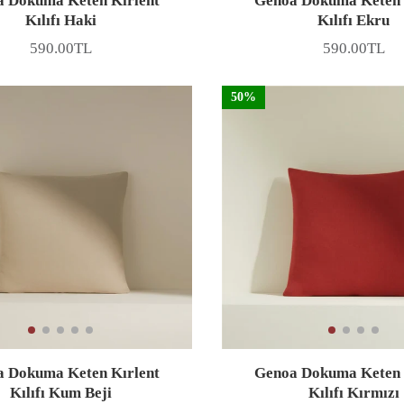
 Dokuma Keten Kırlent
Genoa Dokuma Keten 
Kılıfı Haki
Kılıfı Ekru
590.00TL
590.00TL
Fiyat
Fiyat
50%
 Dokuma Keten Kırlent
Genoa Dokuma Keten 
Kılıfı Kum Beji
Kılıfı Kırmızı