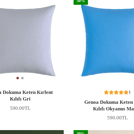
50%
 Dokuma Keten Kırlent
1
Kılıfı Gri
Genoa Dokuma Keten 
590.00TL
Kılıfı Okyanus Ma
Fiyat
590.00TL
Fiyat
30%