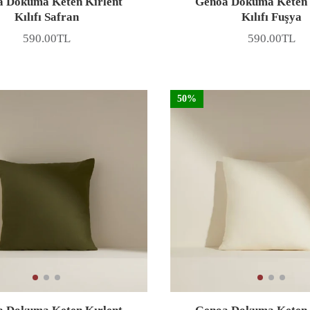
 Dokuma Keten Kırlent
Genoa Dokuma Keten 
Kılıfı Safran
Kılıfı Fuşya
590.00TL
590.00TL
Fiyat
Fiyat
50%