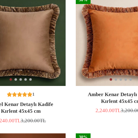
Amber Kenar Detaylı
1
Kırlent 45x45 
l Kenar Detaylı Kadife
2,240.00TL
3,200.
Kırlent 45x45 cm
İNDİRİMLİ
Normal
FİYAT
fiyat
,240.00TL
3,200.00TL
DİRİMLİ
Normal
YAT
fiyat
30%