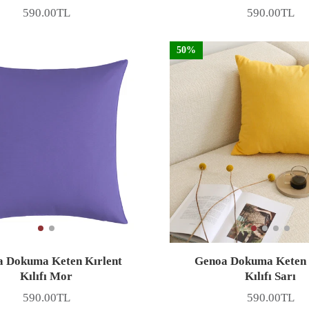
590.00TL
590.00TL
Fiyat
Fiyat
50%
 Dokuma Keten Kırlent
Genoa Dokuma Keten 
Kılıfı Mor
Kılıfı Sarı
590.00TL
590.00TL
Fiyat
Fiyat