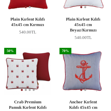
Plain Kırlent Kılıfı
Plain Kırlent Kılıfı
45x45 cm Kırmızı
45x45 cm
Beyaz/Kırmızı
540.00TL
Fiyat
540.00TL
Fiyat
50%
70%
Crab Premium
Anchor Kırlent
Pamuk Kırlent Kılıfı
Kılıfı 45x45 cm