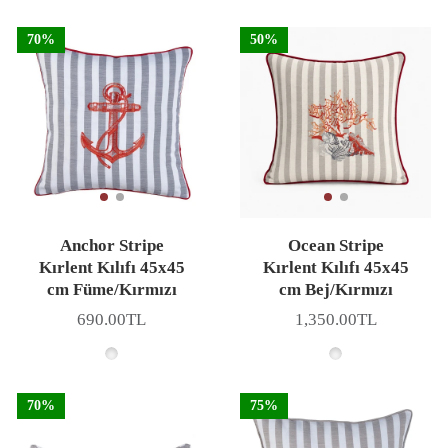
70%
50%
Anchor Stripe
Ocean Stripe
Kırlent Kılıfı 45x45
Kırlent Kılıfı 45x45
cm Füme/Kırmızı
cm Bej/Kırmızı
690.00TL
1,350.00TL
Fiyat
Fiyat
70%
75%