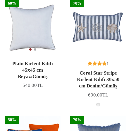
60%
70%
Plain Kırlent Kılıfı
1
45x45 cm
Coral Star Stripe
Beyaz/Gümüş
Kırlent Kılıfı 30x50
540.00TL
cm Denim/Gümüş
Fiyat
690.00TL
Fiyat
50%
70%