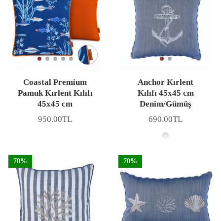
Coastal Premium
Anchor Kırlent
Pamuk Kırlent Kılıfı
Kılıfı 45x45 cm
45x45 cm
Denim/Gümüş
950.00TL
690.00TL
Fiyat
Fiyat
70%
70%