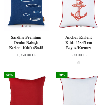
Sardine Premium
Anchor Kırlent
Denim Nakışlı
Kılıfı 45x45 cm
Kırlent Kılıfı 45x45
Beyaz/Kırmızı
1,950.00TL
690.00TL
Fiyat
Fiyat
60%
60%