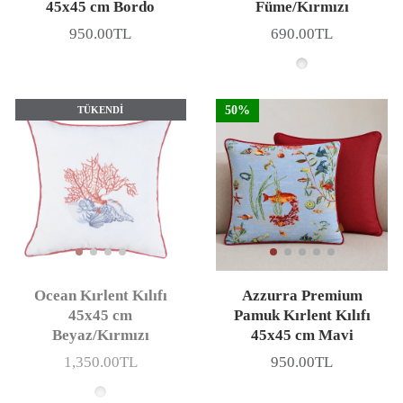
45x45 cm Bordo
Füme/Kırmızı
950.00TL
690.00TL
Fiyat
Fiyat
50%
TÜKENDI
Ocean Kırlent Kılıfı
Azzurra Premium
45x45 cm
Pamuk Kırlent Kılıfı
Beyaz/Kırmızı
45x45 cm Mavi
1,350.00TL
950.00TL
Fiyat
Fiyat