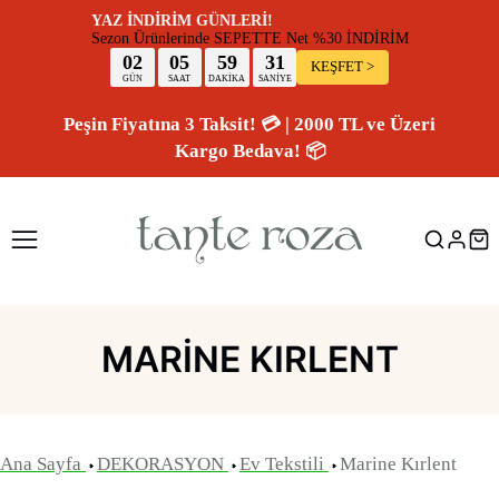
YAZ İNDİRİM GÜNLERİ!
Sezon Ürünlerinde SEPETTE Net %30 İNDİR
02
05
59
30
KEŞFET >
GÜN
SAAT
DAKİKA
SANİYE
Peşin Fiyatına 3 Taksit! 💳 | 2000 TL ve Üzeri
Kargo Bedava! 📦
MARINE KIRLENT
Ana Sayfa
DEKORASYON
Ev Tekstili
Marine Kırlent