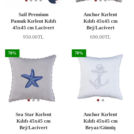
Sail Premium
Anchor Kırlent
Pamuk Kırlent Kılıfı
Kılıfı 45x45 cm
45x45 cm Lacivert
Bej/Lacivert
950.00TL
690.00TL
Fiyat
Fiyat
70%
70%
Sea Star Kırlent
Anchor Kırlent
Kılıfı 45x45 cm
Kılıfı 45x45 cm
Bej/Lacivert
Beyaz/Gümüş