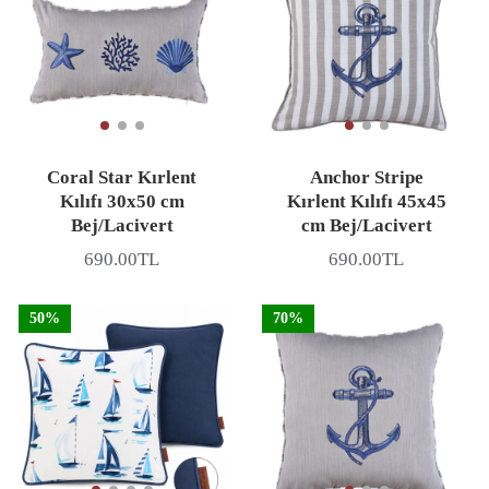
Coral Star Kırlent
Anchor Stripe
Kılıfı 30x50 cm
Kırlent Kılıfı 45x45
Bej/Lacivert
cm Bej/Lacivert
690.00TL
690.00TL
Fiyat
Fiyat
50%
70%