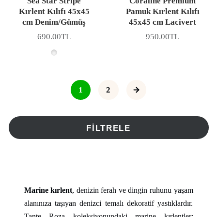
Sea Star Stripe
Coraline Premium
Kırlent Kılıfı 45x45
Pamuk Kırlent Kılıfı
cm Denim/Gümüş
45x45 cm Lacivert
690.00TL
950.00TL
Fiyat
Fiyat
1
2
FILTRELE
Marine kırlent
, denizin ferah ve dingin ruhunu yaşam
alanınıza taşıyan denizci temalı dekoratif yastıklardır.
Tante Roza koleksiyonundaki marine kırlentler;