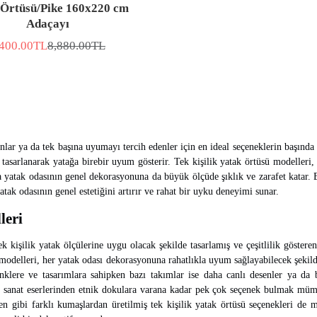
 Örtüsü/Pike 160x220 cm
Adaçayı
,400.00TL
8,880.00TL
DİRİMLİ
Normal
YAT
fiyat
lar ya da tek başına uyumayı tercih edenler için en ideal seçeneklerin başında y
tasarlanarak yatağa birebir uyum gösterir. Tek kişilik yatak örtüsü modelleri, 
ra yatak odasının genel dekorasyonuna da büyük ölçüde şıklık ve zarafet katar. 
tak odasının genel estetiğini artırır ve rahat bir uyku deneyimi sunar.
leri
k kişilik yatak ölçülerine uygu olacak şekilde tasarlamış ve çeşitlilik göstere
ü modelleri, her yatak odası dekorasyonuna rahatlıkla uyum sağlayabilecek şekilde
klere ve tasarımlara sahipken bazı takımlar ise daha canlı desenler ya da bas
n sanat eserlerinden etnik dokulara varana kadar pek çok seçenek bulmak m
n gibi farklı kumaşlardan üretilmiş tek kişilik yatak örtüsü seçenekleri de m