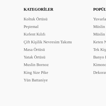
KATEGORILER
POPÜ
Koltuk Örtüsü
Yuvarl
Peştemal
Müslin
Kırlent Kılıfı
Müslin 
Çift Kişilik Nevresim Takımı
Keten 
Masa Örtüsü
Tek Kiş
Yatak Örtüsü
Banyo 
Muslin Bornoz
Kimono
King Size Pike
Dekorat
Yün Battaniye