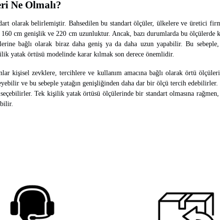
eri Ne Olmalı?
dart olarak belirlemiştir. Bahsedilen bu standart ölçüler, ülkelere ve üretici fi
ler 160 cm genişlik ve 220 cm uzunluktur. Ancak, bazı durumlarda bu ölçülerde k
hlerine bağlı olarak biraz daha geniş ya da daha uzun yapabilir. Bu sebeple, 
şilik yatak örtüsü modelinde karar kılmak son derece önemlidir.
ar kişisel zevklere, tercihlere ve kullanım amacına bağlı olarak örtü ölçülerin
eyebilir ve bu sebeple yatağın genişliğinden daha dar bir ölçü tercih edebilirler.
eçebilirler. Tek kişilik yatak örtüsü ölçülerinde bir standart olmasına rağmen,
bilir.