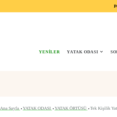
P
YENİLER
YATAK ODASI
SO
Ana Sayfa
YATAK ODASI
YATAK ÖRTÜSÜ
Tek Kişilik Ya