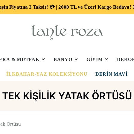
eşin Fiyatına 3 Taksit! 💳 | 2000 TL ve Üzeri Kargo Bedava! 
FRA & MUTFAK
BANYO
GİYİM
DEKO
İLKBAHAR-YAZ KOLEKSIYONU
DERIN MAVI
TEK KIŞILIK YATAK ÖRTÜSÜ
tak Örtüsü