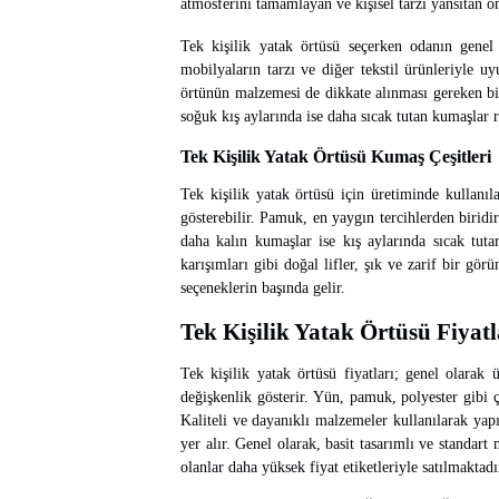
atmosferini tamamlayan ve kişisel tarzı yansıtan ö
Tek kişilik yatak örtüsü seçerken odanın gene
mobilyaların tarzı ve diğer tekstil ürünleriyle 
örtünün malzemesi de dikkate alınması gereken bir d
soğuk kış aylarında ise daha sıcak tutan kumaşlar ra
Tek Kişilik Yatak Örtüsü Kumaş Çeşitleri
Tek kişilik yatak örtüsü için üretiminde kullanıl
gösterebilir. Pamuk, en yaygın tercihlerden birid
daha kalın kumaşlar ise kış aylarında sıcak tut
karışımları gibi doğal lifler, şık ve zarif bir gö
seçeneklerin başında gelir.
Tek Kişilik Yatak Örtüsü Fiyatl
Tek kişilik yatak örtüsü fiyatları; genel olarak
değişkenlik gösterir. Yün, pamuk, polyester gibi 
Kaliteli ve dayanıklı malzemeler kullanılarak yapıl
yer alır. Genel olarak, basit tasarımlı ve standart
olanlar daha yüksek fiyat etiketleriyle satılmaktadı