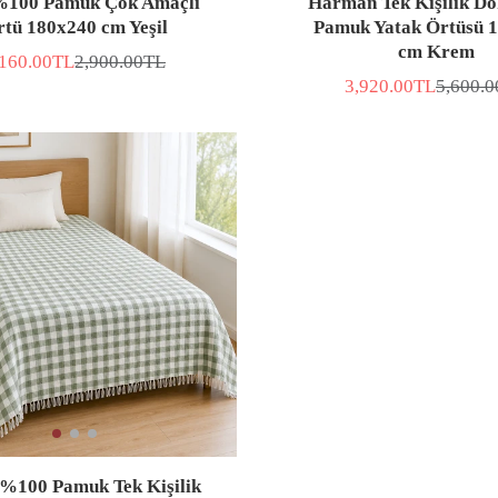
%100 Pamuk Çok Amaçlı
Harman Tek Kişilik Do
tü 180x240 cm Yeşil
Pamuk Yatak Örtüsü 
cm Krem
,160.00TL
2,900.00TL
DİRİMLİ
Normal
YAT
fiyat
3,920.00TL
5,600.
İNDİRİMLİ
Normal
FİYAT
fiyat
 %100 Pamuk Tek Kişilik