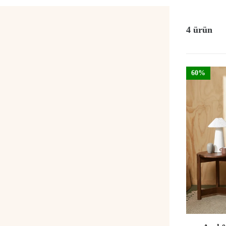
4 ürün
60%