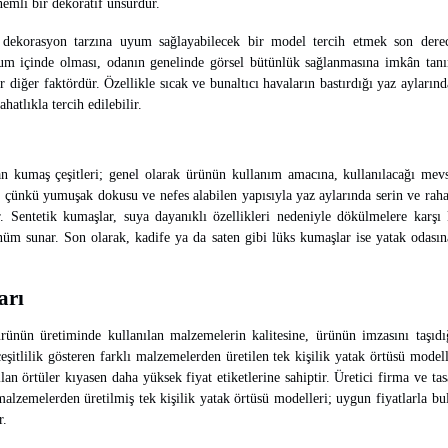
nemli bir dekoratif unsurdur.
l dekorasyon tarzına uyum sağlayabilecek bir model tercih etmek son derec
uyum içinde olması, odanın genelinde görsel bütünlük sağlanmasına imkân tan
iğer faktördür. Özellikle sıcak ve bunaltıcı havaların bastırdığı yaz aylarında
hatlıkla tercih edilebilir.
an kumaş çeşitleri; genel olarak ürünün kullanım amacına, kullanılacağı mevs
ir çünkü yumuşak dokusu ve nefes alabilen yapısıyla yaz aylarında serin ve raha
ar. Sentetik kumaşlar, suya dayanıklı özellikleri nedeniyle dökülmelere karş
rünüm sunar. Son olarak, kadife ya da saten gibi lüks kumaşlar ise yatak odasın
arı
 ürünün üretiminde kullanılan malzemelerin kalitesine, ürünün imzasını taşıd
çeşitlilik gösteren farklı malzemelerden üretilen tek kişilik yatak örtüsü mod
an örtüler kıyasen daha yüksek fiyat etiketlerine sahiptir. Üretici firma ve tas
 malzemelerden üretilmiş tek kişilik yatak örtüsü modelleri; uygun fiyatlarla b
r.