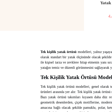
Yatak
4
İN
Fİ
Tek kişilik yatak örtüsü
modelleri, yalnız yaşayan
olarak standart bir yatak ölçüsünde olacak şekilde 
ile kişisel tarza ve zevklere hitap etmenin yanı sı
yatağın temiz ve düzenli görünmesini sağlayarak ya
Tek Kişilik Yatak Örtüsü Model
Tek kişilik yatak örtüsü modelleri, genel olarak te
ürünleri arasında yer alır. Tek kişilik yatak örtüs
Bazı yatak örtüsü takımları kıyasen daha düz ren
geometrik desenlerden, çiçek motiflerine, moder
amacına bağlı olacak şekilde pamuklu, polar, kete