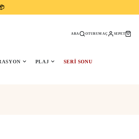
📦
ARA
OTURUM AÇ
SEPET
RASYON
PLAJ
SERI SONU