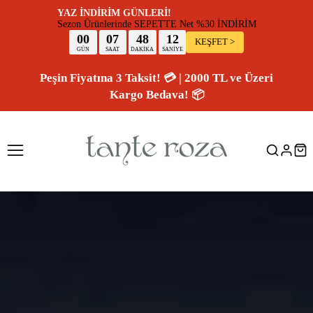
YAZ İNDİRİM GÜNLERİ!
Sezon Ürünlerinde SEPETTE Net %30 İNDİR
00
07
48
11
KEŞFET >
GÜN
SAAT
DAKİKA
SANİYE
Peşin Fiyatına 3 Taksit! 💳 | 2000 TL ve Üzeri
Kargo Bedava! 📦