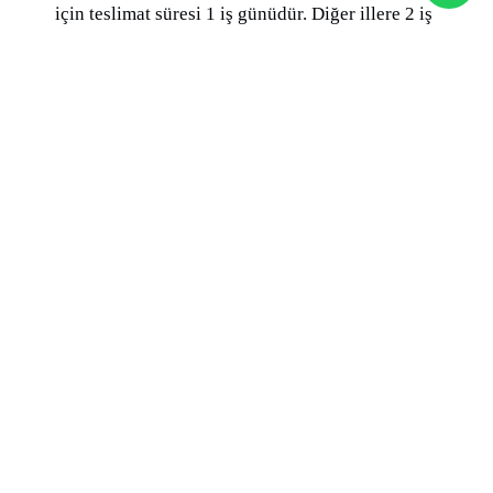
için teslimat süresi 1 iş günüdür. Diğer illere 2 iş
gününde, şehir merkezlerine uzak belde ve
köylere ise en fazla 3 iş gününde teslimat
sağlanabilmektedir. Cumartesi günleri de kargo
teslimi sağlanmaktadır.
Online olarak sitemizden verilen siparişler
sipariş formunda belirtilen zaman toleransı
içinde periyodik olarak her gün, gün içinde belli
saatlerde kontrol edilmektedir.
KATEGORILER