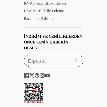
KVKK Gizlilik Politikası
Havale / EFT ile Ödeme
Para İade Politikası
İNDIRIM VE YENILIKLERDEN
ÖNCE SENIN HABERIN
OLSUN!
Abone
ol
Facebook
Twitter
Pinterest
Instagram
YouTube