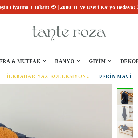
eşin Fiyatına 3 Taksit! 💳 | 2000 TL ve Üzeri Kargo Bedava! 
FRA & MUTFAK
BANYO
GİYİM
DEKO
İLKBAHAR-YAZ KOLEKSIYONU
DERIN MAVI
60%