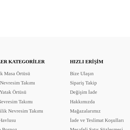
LER KATEGORILER
HIZLI ERIŞIM
ak Masa Örtüsü
Bize Ulaşın
 Nevresim Takımı
Sipariş Takip
Yatak Örtüsü
Değişim İade
Nevresim Takımı
Hakkımızda
ilik Nevresim Takımı
Mağazalarımız
Havlusu
İade ve Teslimat Koşulları
 Bornoz
Mesafeli Satış Sözleşmesi