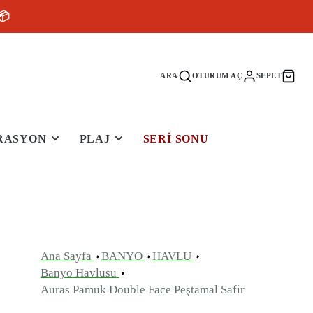
📦
ARA
OTURUM AÇ
SEPET
RASYON
PLAJ
SERI SONU
Ana Sayfa
BANYO
HAVLU
Banyo Havlusu
Auras Pamuk Double Face Peştamal Safir