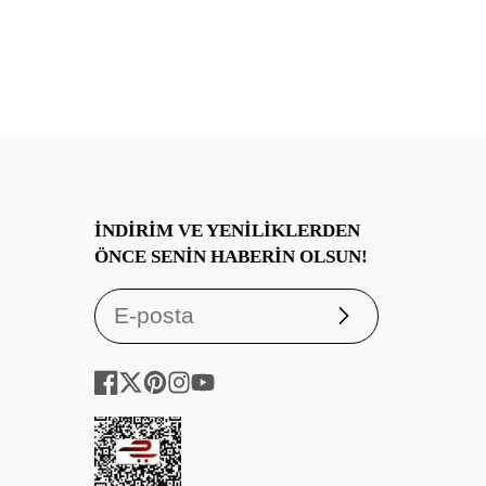
*30 derecede yıkayınız
*Beyazlatıcı kullanmayınız.
*Kuru temizleme yapılır.
*Düşük ısıda tamburlu kurutma yapılabilir.
İNDIRIM VE YENILIKLERDEN
ÖNCE SENIN HABERIN OLSUN!
Abone
ol
Facebook
Twitter
Pinterest
Instagram
YouTube