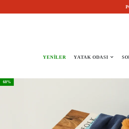
P
YENİLER
YATAK ODASI
SO
60%