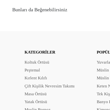
Bunları da Beğenebilirsiniz
KATEGORILER
POPÜ
Koltuk Örtüsü
Yuvarl
Peştemal
Müslin
Kırlent Kılıfı
Müslin 
Çift Kişilik Nevresim Takımı
Keten 
Masa Örtüsü
Tek Kiş
Yatak Örtüsü
Banyo 
Muslin Bornoz
Kimono