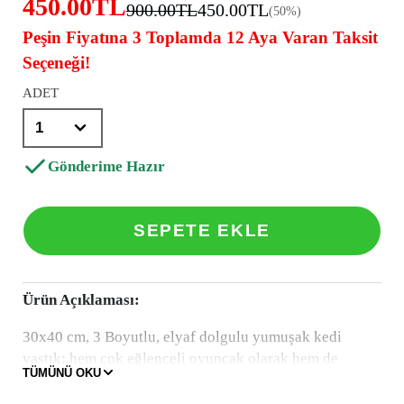
450.00TL
900.00TL
450.00TL
(50%)
Peşin Fiyatına 3 Toplamda 12 Aya Varan Taksit
Seçeneği!
ADET
Gönderime Hazır
SEPETE EKLE
Ürün Açıklaması:
30x40 cm, 3 Boyutlu, elyaf dolgulu yumuşak kedi
yastık; hem çok eğlenceli oyuncak olarak hem de
TÜMÜNÜ OKU
dekoratif yastık olarak kullanılabilir. Çocukları da çok
mutlu eden kedi yastık makinada yıkanma özelliğiyle