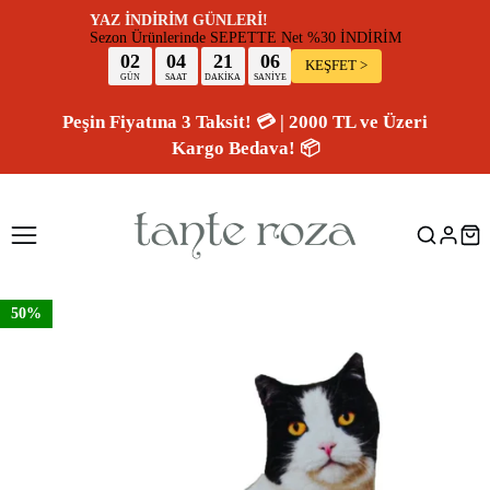
YAZ İNDİRİM GÜNLERİ!
Sezon Ürünlerinde SEPETTE Net %30 İNDİR
02
04
21
05
KEŞFET >
GÜN
SAAT
DAKİKA
SANİYE
Peşin Fiyatına 3 Taksit! 💳 | 2000 TL ve Üzeri
Kargo Bedava! 📦
50%