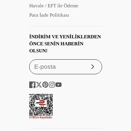
Havale / EFT ile Ödeme
Para İade Politikası
İNDIRIM VE YENILIKLERDEN
ÖNCE SENIN HABERIN
OLSUN!
Abone
ol
Facebook
Twitter
Pinterest
Instagram
YouTube