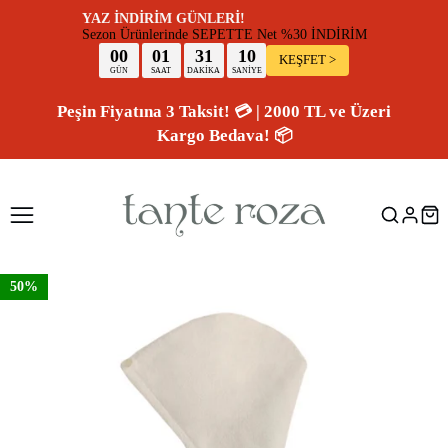
YAZ İNDİRİM GÜNLERİ!
Sezon Ürünlerinde SEPETTE Net %30 İNDİR
00
01
31
10
KEŞFET >
GÜN
SAAT
DAKİKA
SANİYE
Peşin Fiyatına 3 Taksit! 💳 | 2000 TL ve Üzeri
Kargo Bedava! 📦
50%