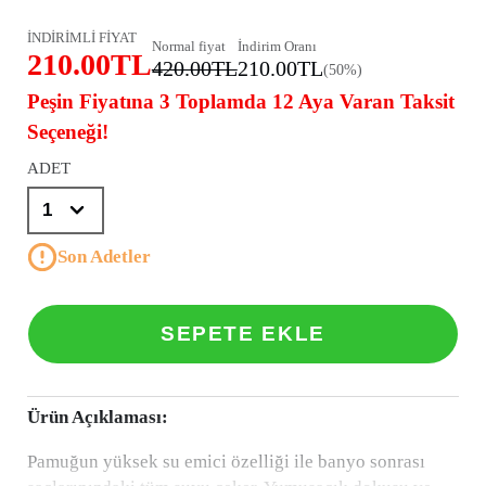
İNDİRİMLİ FİYAT
Normal fiyat
İndirim Oranı
210.00TL
420.00TL
210.00TL
(50%)
Peşin Fiyatına 3 Toplamda 12 Aya Varan Taksit
Seçeneği!
ADET
Son Adetler
SEPETE EKLE
Ürün Açıklaması:
Pamuğun yüksek su emici özelliği ile banyo sonrası