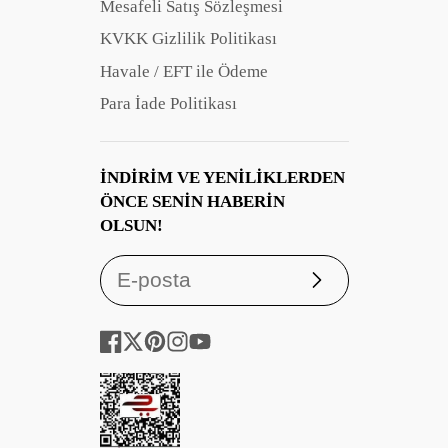
Mesafeli Satış Sözleşmesi
KVKK Gizlilik Politikası
Havale / EFT ile Ödeme
Para İade Politikası
İNDIRIM VE YENILIKLERDEN
ÖNCE SENIN HABERIN
OLSUN!
Abone
ol
Facebook
Twitter
Pinterest
Instagram
YouTube