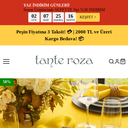
YAZ İNDİRİM GÜNLERİ!
Sezon Ürünlerinde SEPETTE Net %30 İNDİR
02
07
25
16
KEŞFET >
GÜN
SAAT
DAKİKA
SANİYE
Peşin Fiyatına 3 Taksit! 💳 | 2000 TL ve Üzeri
Kargo Bedava! 📦
50%