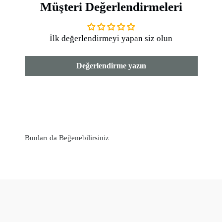
Müşteri Değerlendirmeleri
✓ Leke Tutmaz
OEKOTEX 100 kalite standartlarında, Türkiye’de
İlk değerlendirmeyi yapan siz olun
özenle üretilmiştir.
Kumaş Türü:
%65 Keten, %35 Pamuk
Değerlendirme yazın
Yıkama Talimatları:
• 30°C’de yıkayınız, düşük ısıda ütüleyiniz.
• Beyazlatıcı ve ağartıcı kullanmayınız.
• Kuru temizleme yapılabilir.
• Düşük ısıda tamburlu kurutma yapılabilir.
Bunları da Beğenebilirsiniz
Made to Measure:
Bu ürün, özel dikim seçeneğiyle istediğiniz ölçüde
üretilebilir. Detaylı bilgi ve sipariş için bizimle iletişime
geçebilirsiniz. 🌿