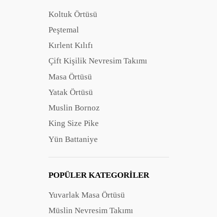
İstenilen ölçü için bizlerle mail veya WhatsApp
Koltuk Örtüsü
kanallarından iletişime geçebilirsiniz.
Peştemal
Kırlent Kılıfı
Çift Kişilik Nevresim Takımı
Masa Örtüsü
Yatak Örtüsü
Muslin Bornoz
King Size Pike
Yün Battaniye
POPÜLER KATEGORILER
Yuvarlak Masa Örtüsü
Müslin Nevresim Takımı