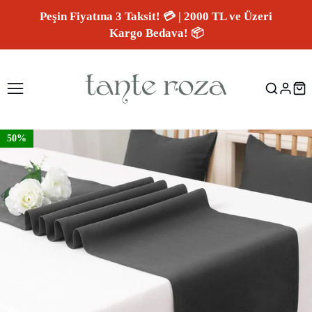
Peşin Fiyatına 3 Taksit! 💳 | 2000 TL ve Üzeri
Kargo Bedava! 📦
50%