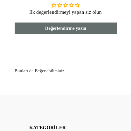
✓
Çekme Yapmaz
İlk değerlendirmeyi yapan siz olun
✓
Leke Tutmaz
✓ Dış Mekan(Outdoor) Kullanıma Uygundur.
Değerlendirme yazın
OEKOTEX 100 Kalite standartlarında Türkiye'de
üretilmiştir.
Kumaş Türü: %65 Keten %35 Pamuk
Yıkama Talimatları:
Bunları da Beğenebilirsiniz
*30 derecede yıkayınız ve düşük ısıda ütüleyiniz.
*Beyazlatıcı kullanmayınız.
*Kuru temizleme yapılabilir.
*Düşük ısıda tamburlu kurutma yapılabilir.
Made to Measure
Bakmış olduğunuz bu ürün özel dikime uygundur.
KATEGORILER