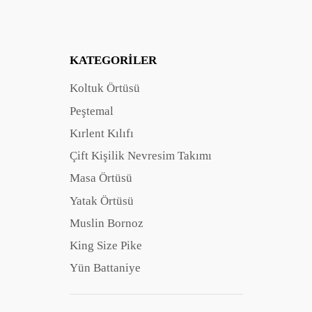
Özellik: Rengi Atmaz, Çekme Yapmaz, Leke Tutmaz
Üretim Yeri: Türkiye
Yıkama Talimatları :
KATEGORILER
*30 derecede yıkayınız.
Koltuk Örtüsü
*Beyazlatıcı kullanmayınız.
Peştemal
*Kuru temizleme yapılır.
Kırlent Kılıfı
Çift Kişilik Nevresim Takımı
Masa Örtüsü
Yatak Örtüsü
Muslin Bornoz
King Size Pike
Yün Battaniye