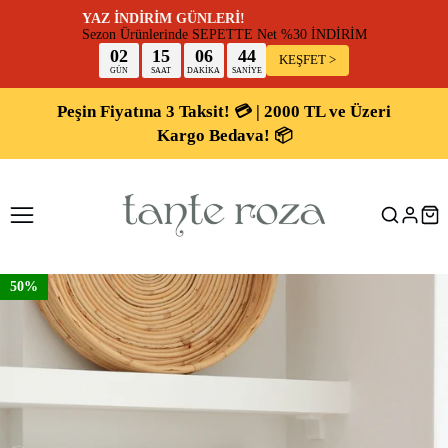
YAZ İNDİRİM GÜNLERİ!
Sezon Ürünlerinde SEPETTE Net %30 İNDİR
02
15
06
44
KEŞFET >
GÜN
SAAT
DAKİKA
SANİYE
Peşin Fiyatına 3 Taksit! 💳 | 2000 TL ve Üzeri
Kargo Bedava! 📦
50%