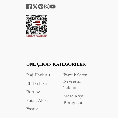
Facebook
Twitter
Pinterest
Instagram
YouTube
ÖNE ÇIKAN KATEGORILER
Plaj Havlusu
Pamuk Saten
Nevresim
El Havlusu
Takımı
Bornoz
Masa Köşe
Yatak Alezi
Koruyucu
Yastık