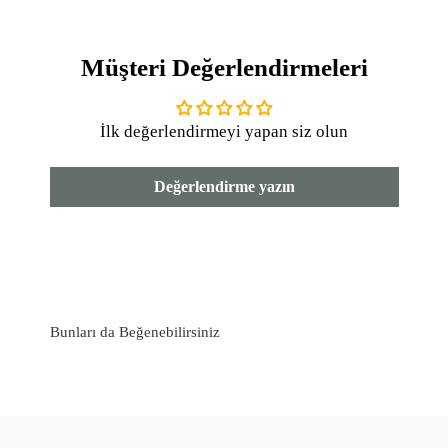
Özellik: Ekstra Yumuşak, Yüksek Su Emici Kumaş
Yapısı, Rengi Atmaz, Çekme ve Topaklanma Yapmaz
Üretim Yeri: Türkiye
Müşteri Değerlendirmeleri
Oekotex 100 Kalite standartlarında üretilmiştir.
İlk değerlendirmeyi yapan siz olun
Yıkama Talimatları :
Değerlendirme yazın
*30 derecede yıkayınız
*Beyazlatıcı kullanmayınız.
*Kuru temizleme yapılır.
*Düşük ısıda tamburlu kurutma yapılabilir.
Bunları da Beğenebilirsiniz