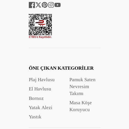
Facebook
Twitter
Pinterest
Instagram
YouTube
ÖNE ÇIKAN KATEGORILER
Plaj Havlusu
Pamuk Saten
Nevresim
El Havlusu
Takımı
Bornoz
Masa Köşe
Yatak Alezi
Koruyucu
Yastık