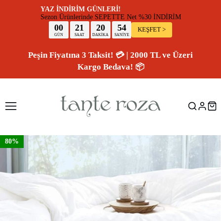
YAZ İNDİRİM GÜNLERİ!
Sezon Ürünlerinde SEPETTE Net %30 İNDİR
00
21
20
54
KEŞFET >
GÜN
SAAT
DAKİKA
SANİYE
Peşin Fiyatına 3 Taksit! 💳 | 2000 TL ve Üzeri
Kargo Bedava! 📦
80%