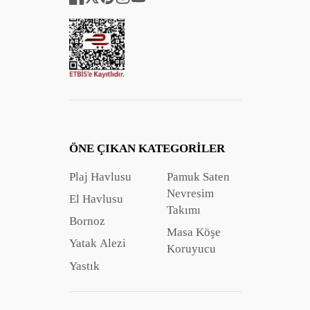
Facebook
Twitter
Pinterest
Instagram
YouTube
ÖNE ÇIKAN KATEGORILER
Plaj Havlusu
Pamuk Saten
Nevresim
El Havlusu
Takımı
Bornoz
Masa Köşe
Yatak Alezi
Koruyucu
Yastık