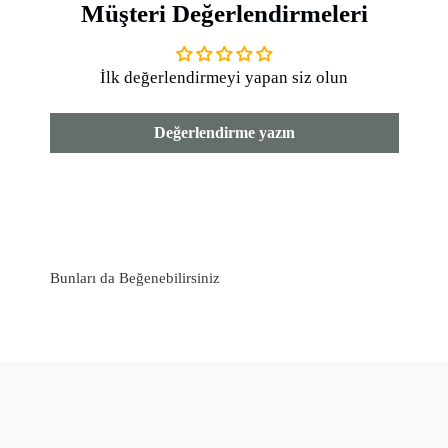
Yıkama Talimatları :
Müşteri Değerlendirmeleri
*30 derecede çamaşır makinesinde yıkayınız.
İlk değerlendirmeyi yapan siz olun
*Beyazlatıcı kullanmayınız.
*Kuru temizleme yapılır.
Değerlendirme yazın
*Düşük ısıda ütüleme ve tamburlu kurutma yapılamaz.
Bunları da Beğenebilirsiniz