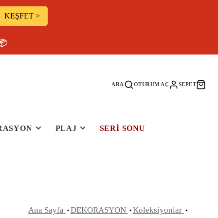
KEŞFET >
📦
ARA
OTURUM AÇ
SEPET
RASYON
PLAJ
SERI SONU
Ana Sayfa
DEKORASYON
Koleksiyonlar