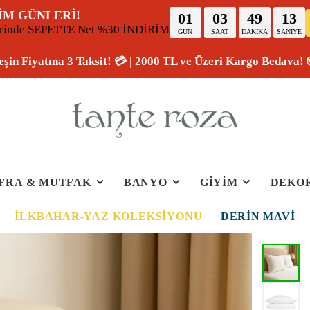
İM GÜNLERİ!
01
03
49
12
erinde SEPETTE Net %30 İNDİRİM
GÜN
SAAT
DAKİKA
SANİYE
eşin Fiyatına 3 Taksit! 💳 | 2000 TL ve Üzeri Kargo Bedava! 
FRA & MUTFAK
BANYO
GİYİM
DEKO
İLKBAHAR-YAZ KOLEKSIYONU
DERIN MAVI
50%