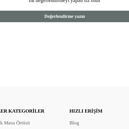
İlk değerlendirmeyi yapan siz olun
Değerlendirme yazın
LER KATEGORILER
HIZLI ERIŞIM
ak Masa Örtüsü
Blog