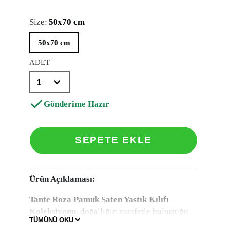
Size:
50x70 cm
50x70 cm
ADET
Gönderime Hazır
SEPETE EKLE
Ürün Açıklaması:
Tante Roza Pamuk Saten Yastık Kılıfı
Koleksiyonu
, doğallığın zarafetle buluştuğu
TÜMÜNÜ OKU
özel bir seridir.