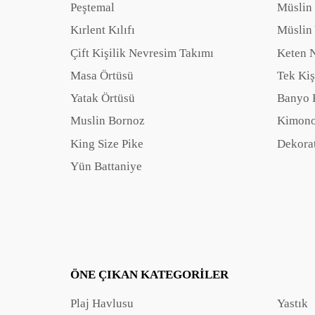
Peştemal
Müslin
Kırlent Kılıfı
Müslin 
Çift Kişilik Nevresim Takımı
Keten 
Masa Örtüsü
Tek Kiş
Yatak Örtüsü
Banyo 
Muslin Bornoz
Kimono
King Size Pike
Dekorat
Yün Battaniye
ÖNE ÇIKAN KATEGORILER
Plaj Havlusu
Yastık