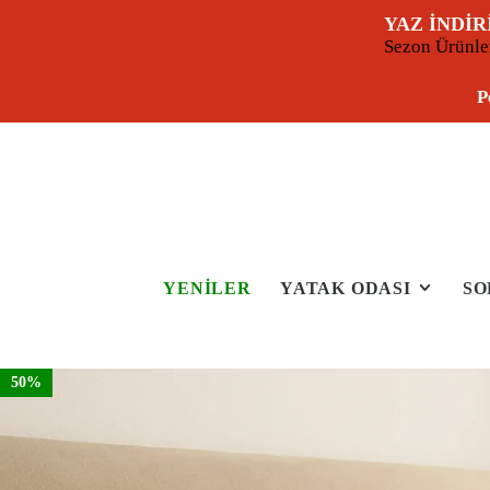
YAZ İNDİR
Sezon Ürünl
P
YENİLER
YATAK ODASI
SO
50%