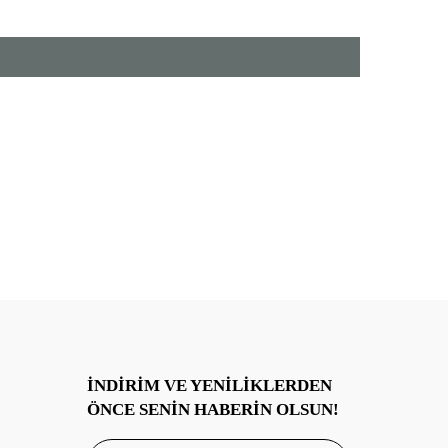
✓ Dayanıklı kenar dikişleri – uzun ömürlü
kullanım
✓ Doğal parlaklık, zarif düşüş
✓ Türkiye’de OekoTex kalite standartlarında
üretilmiştir
Paket İçeriği :
%100 Pamuk Saten 2 Adet 50x70 cm Yastık
Kılıfı
Yıkama Talimatları :
*30 derecede yıkayınız
*Kuru temizleme yapılır.
*Düşük ısıda tamburlu kurutma yapılabilir.
İNDIRIM VE YENILIKLERDEN
ÖNCE SENIN HABERIN OLSUN!