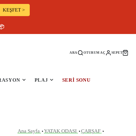
KEŞFET >
📦
ARA
OTURUM AÇ
SEPET
RASYON
PLAJ
SERI SONU
Ana Sayfa
YATAK ODASI
ÇARŞAF