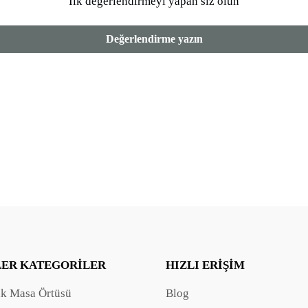
İlk değerlendirmeyi yapan siz olun
Değerlendirme yazın
LER KATEGORILER
HIZLI ERIŞIM
ak Masa Örtüsü
Blog