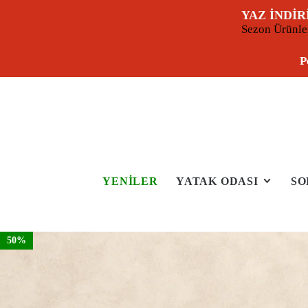
YAZ İNDİR
Sezon Ürünl
P
YENİLER
YATAK ODASI
SO
50%