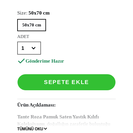
Size:
50x70 cm
50x70 cm
ADET
Gönderime Hazır
SEPETE EKLE
Ürün Açıklaması:
Tante Roza Pamuk Saten Yastık Kılıfı
Koleksiyonu
, doğallığın zarafetle buluştuğu
TÜMÜNÜ OKU
özel bir seridir.