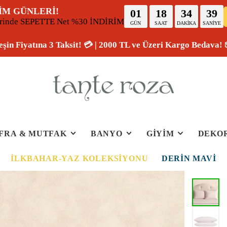
İM GÜNLERİ!
01
18
34
38
erinde SEPETTE Net %30 İNDİRİM
GÜN
SAAT
DAKİKA
SANİYE
eşin Fiyatına 3 Taksit! 💳 | 2000 TL ve Üzeri Kargo Bedava! 
FRA & MUTFAK
BANYO
GİYİM
DEKO
İLKBAHAR-YAZ KOLEKSIYONU
DERIN MAVI
50%