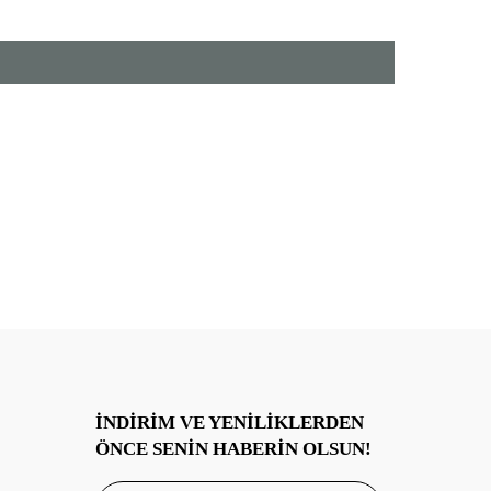
✓ Dayanıklı kenar dikişleri – uzun ömürlü
kullanım
✓ Doğal parlaklık, zarif düşüş
✓ Türkiye’de OekoTex kalite standartlarında
üretilmiştir
Paket İçeriği :
%100 Pamuk Saten 2 Adet 50x70 cm Yastık
Kılıfı
Yıkama Talimatları :
*30 derecede yıkayınız
*Kuru temizleme yapılır.
*Düşük ısıda tamburlu kurutma yapılabilir.
İNDIRIM VE YENILIKLERDEN
ÖNCE SENIN HABERIN OLSUN!