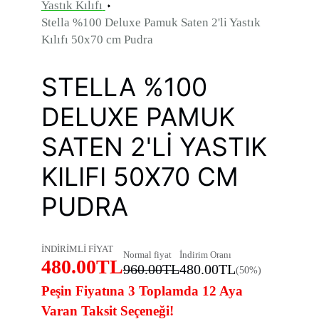
Yastık Kılıfı
Stella %100 Deluxe Pamuk Saten 2'li Yastık
Kılıfı 50x70 cm Pudra
STELLA %100
DELUXE PAMUK
SATEN 2'LI YASTIK
KILIFI 50X70 CM
PUDRA
İNDİRİMLİ FİYAT
Normal fiyat
İndirim Oranı
480.00TL
960.00TL
480.00TL
(50%)
Peşin Fiyatına 3 Toplamda 12 Aya
Varan Taksit Seçeneği!