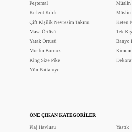
Peştemal
Müslin
Kırlent Kılıfı
Müslin 
Çift Kişilik Nevresim Takımı
Keten 
Masa Örtüsü
Tek Kiş
Yatak Örtüsü
Banyo 
Muslin Bornoz
Kimono
King Size Pike
Dekorat
Yün Battaniye
ÖNE ÇIKAN KATEGORILER
Plaj Havlusu
Yastık